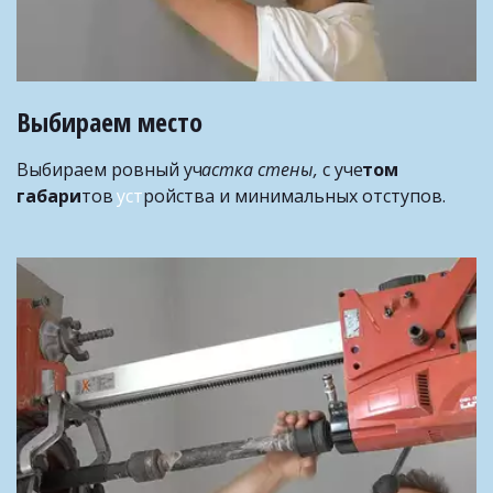
Выбираем место ­ 
Выбираем ровный уч
астка стены,
 с уче
том 
габари
тов
 уст
ройства и минимальных отступов.